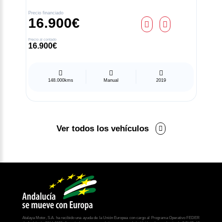
956205012
Precio financiado
16.900€
atencionalcliente@atalayamotor.com
Precio al contado
16.900€
Síguenos en:
148.000kms
Manual
2019
Aviso legal
Política de privacidad
Compromiso ético
Ver todos los vehículos
Uso de cookies
Ajustes de cookies
EU Data Act (Reglamento (UE) 2023/2854)
Atalaya Motor, S.A. ha recibido una ayuda de la Unión Europea con cargo al Programa Operativo FEDER