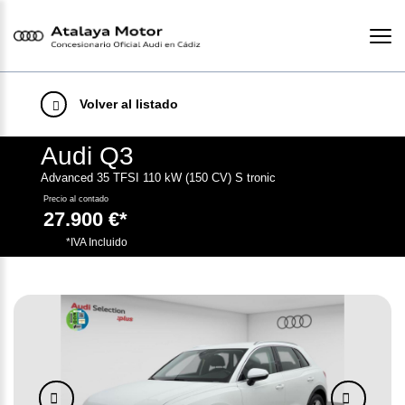
Volver al listado
Audi Q3
Advanced 35 TFSI 110 kW (150 CV) S tronic
Precio al contado
27.900 €*
.
*IVA Incluido