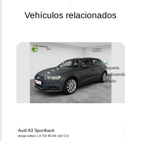
Vehículos relacionados
Contacto
Audi
A3 Sportback
C/ Chiclana s/n Zona Franca
design edition 1.6 TDI 85 kW (116 CV)
- 11011 Cádiz (Cádiz)