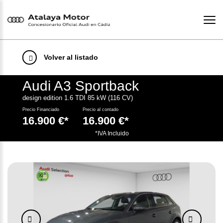
Volver al listado
Audi A3 Sportback
design edition 1.6 TDI 85 kW (116 CV)
Precio Financiado
Precio al contado
16.900 €*
16.900 €*
.
*IVA Incluido