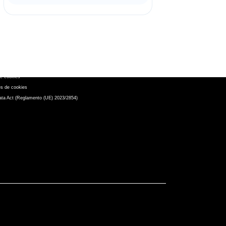
uenos en:
legal
ca de privacidad
omiso ético
e cookies
es de cookies
ta Act (Reglamento (UE) 2023/2854)