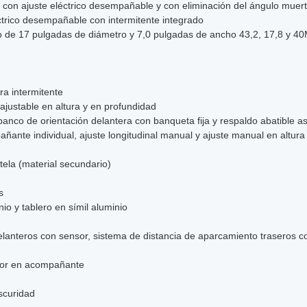
o con ajuste eléctrico desempañable y con eliminación del ángulo muerto
trico desempañable con intermitente integrado
io de 17 pulgadas de diámetro y 7,0 pulgadas de ancho 43,2, 17,8 y 4
ra intermitente
 ajustable en altura y en profundidad
 banco de orientación delantera con banqueta fija y respaldo abatible a
ñante individual, ajuste longitudinal manual y ajuste manual en altura
 tela (material secundario)
s
io y tablero en símil aluminio
lanteros con sensor, sistema de distancia de aparcamiento traseros 
ctor en acompañante
scuridad