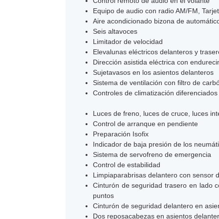
Control remoto de audio en el volante
Equipo de audio con radio AM/FM, Tarjeta di
Aire acondicionado bizona de automátic
Seis altavoces
Limitador de velocidad
Elevalunas eléctricos delanteros y trase
Dirección asistida eléctrica con endureci
Sujetavasos en los asientos delanteros
Sistema de ventilación con filtro de carb
Controles de climatización diferenciad
Luces de freno, luces de cruce, luces in
Control de arranque en pendiente
Preparación Isofix
Indicador de baja presión de los neumát
Sistema de servofreno de emergencia
Control de estabilidad
Limpiaparabrisas delantero con sensor de
Cinturón de seguridad trasero en lado c
puntos
Cinturón de seguridad delantero en asie
Dos reposacabezas en asientos delantero