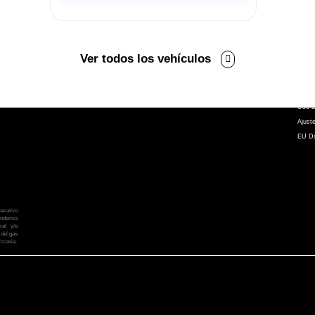
Contacto
Síg
C/ Chiclana s/n Zona Franca
- 11011 Cádiz (Cádiz)
Ver todos los vehículos
956205012
Aviso 
Políti
atencionalcliente@atalayamotor.com
Compr
Uso d
Ajust
EU Da
erativo
andemia
ral y/o
 del gas
Ucrania.