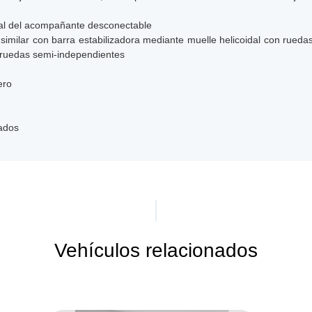
ntal del acompañante desconectable
imilar con barra estabilizadora mediante muelle helicoidal con rueda
n ruedas semi-independientes
ero
lados
Vehículos relacionados