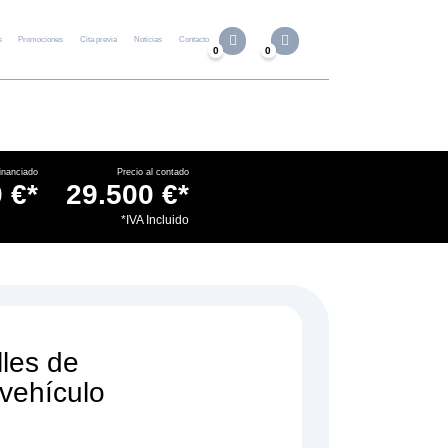
s
Promociones
Cita previa
Noticias
Contacto
0
0
inanciado
Precio al contado
 €*
29.500 €*
.
*IVA Incluido
lles de
 vehículo