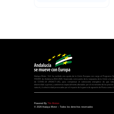
Atalaya Motor, S.A. ha recibido una ayuda de la Unión Europea con cargo al Programa Op
FEDER de Andalucía 2014-2020, financiada como parte de la respuesta de la Unión a la p
de COVID-19 (REACT-UE), para compensar el sobrecoste energético de gas natu
electricidad a pymes y autónomos especialmente afectados por el incremento de los precios
natural y la electricidad provocados por el impacto de la guerra de agresión de Rusia contra 
Powered By
Tilo Motion
© 2026 Atalaya Motor – Todos los derechos reservados