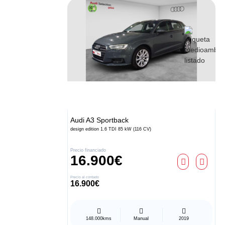
Audi
A3 Sportback
design edition 1.6 TDI 85 kW (116 CV)
Precio financiado
16.900€
Precio al contado
16.900€
148.000kms
Manual
2019