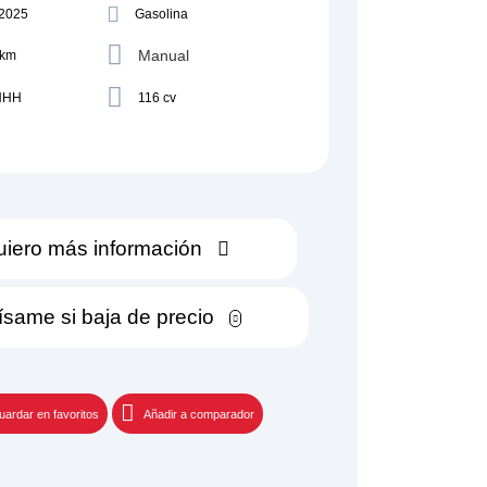
/2025
Gasolina
Manual
 km
NHH
116 cv
iero más información
ísame si baja de precio
uardar en favoritos
Añadir a comparador