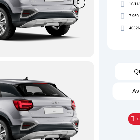
10/11
7.950
4032
Qu
Av
G