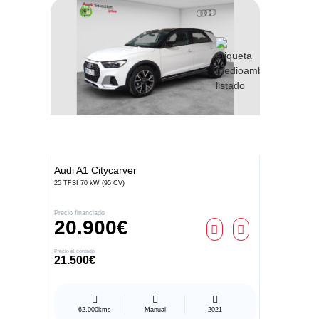
Audi
A1 Citycarver
25 TFSI 70 kW (95 CV)
Precio financiado
20.900€
Precio al contado
21.500€
62.000kms
Manual
2021