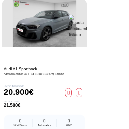
Audi
A1 Sportback
Audi
A1
Adrenalin edition 30 TFSI 81 kW (110 CV) S tronic
Adrenalin 2
Precio financiado
Precio finan
20.900€
20.
Precio al contado
Precio al conta
21.500€
21.500
52.485kms
Automática
2022
59.