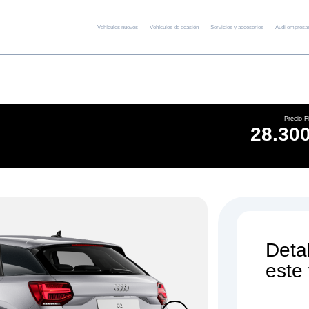
Vehículos nuevos
Vehículos de ocasión
Servicios y accesorios
Audi empresa
Precio F
28.300
Deta
este