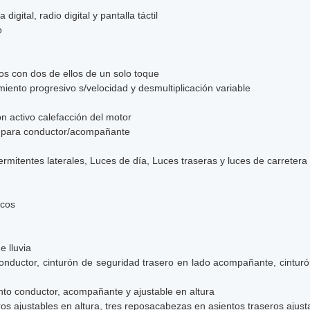
gital, radio digital y pantalla táctil
o
ros con dos de ellos de un solo toque
miento progresivo s/velocidad y desmultiplicación variable
ón activo calefacción del motor
os para conductor/acompañante
termitentes laterales, Luces de día, Luces traseras y luces de carreter
icos
 lluvia
onductor, cinturón de seguridad trasero en lado acompañante, cinturó
nto conductor, acompañante y ajustable en altura
s ajustables en altura, tres reposacabezas en asientos traseros ajusta