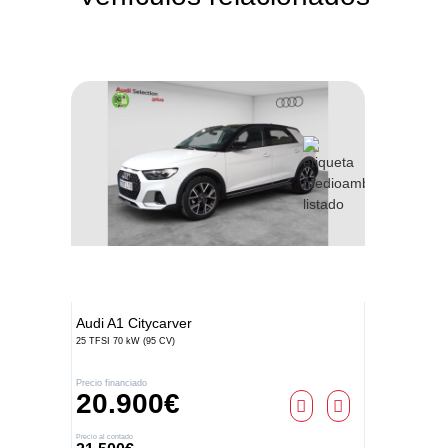
Audi
A1 Citycarver
25 TFSI 70 kW (95 CV)
Precio financiado
20.900€
Precio al contado