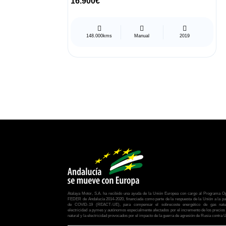
16.900€
148.000kms
Manual
2019
Atalaya Motor, S.A. ha recibido una ayuda de la Unión Europea con cargo al Programa Op
FEDER de Andalucía 2014-2020, financiada como parte de la respuesta de la Unión a la p
de COVID-19 (REACT-UE), para compensar el sobrecoste energético de gas natu
electricidad a pymes y autónomos especialmente afectados por el incremento de los precios
natural y la electricidad provocados por el impacto de la guerra de agresión de Rusia contra 