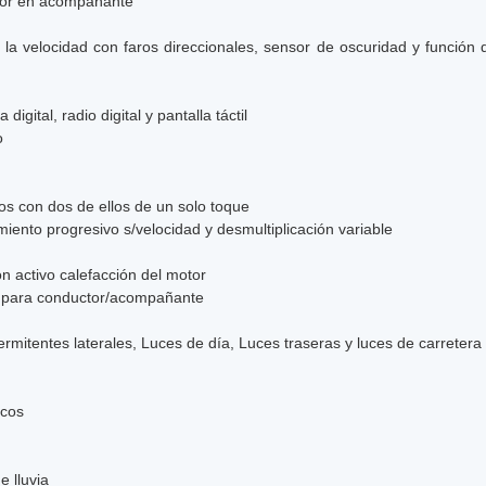
ctor en acompañante
la velocidad con faros direccionales, sensor de oscuridad y función d
gital, radio digital y pantalla táctil
o
ros con dos de ellos de un solo toque
miento progresivo s/velocidad y desmultiplicación variable
ón activo calefacción del motor
os para conductor/acompañante
termitentes laterales, Luces de día, Luces traseras y luces de carreter
icos
 lluvia