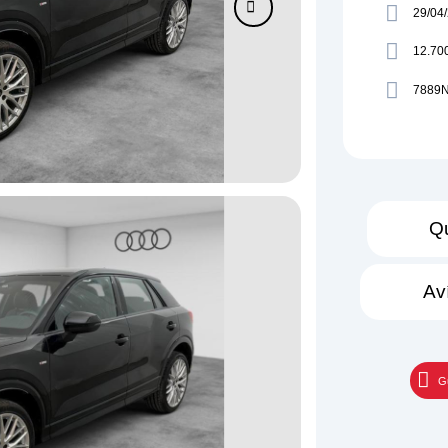
29/04
12.70
7889
Qu
Av
G