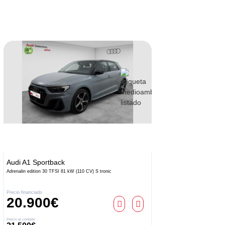
Audi
A1 Sportback
Audi
A1
Adrenalin edition 30 TFSI 81 kW (110 CV) S tronic
Adrenalin 2
Precio financiado
Precio finan
20.900€
20.
Precio al contado
Precio al conta