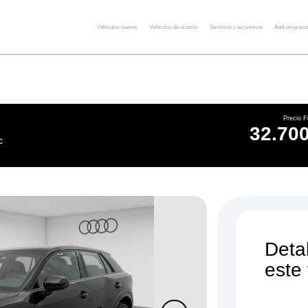
Vehículos nuevos
Vehículos de ocasión
Servicios y accesorios
Audi empresa
Precio F
32.700
c
Deta
este