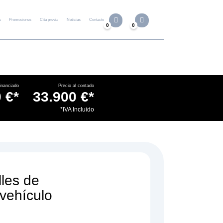
s
Promociones
Cita previa
Noticias
Contacto
0
0
inanciado
Precio al contado
 €*
33.900 €*
.
*IVA Incluido
lles de
 vehículo