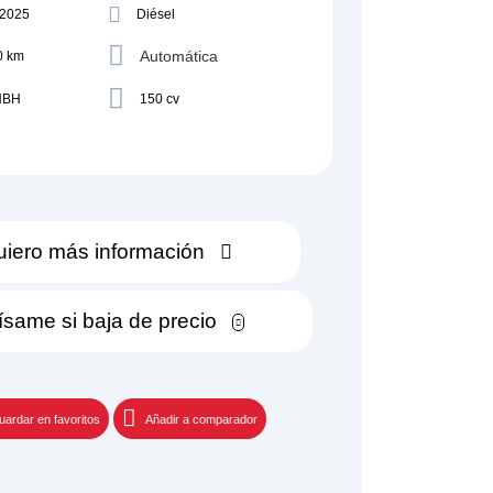
/2025
Diésel
Automática
0 km
NBH
150 cv
iero más información
ísame si baja de precio
uardar en favoritos
Añadir a comparador