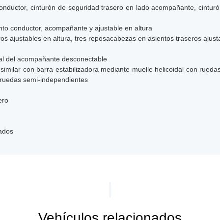
onductor, cinturón de seguridad trasero en lado acompañante, cinturó
nto conductor, acompañante y ajustable en altura
s ajustables en altura, tres reposacabezas en asientos traseros ajusta
ntal del acompañante desconectable
imilar con barra estabilizadora mediante muelle helicoidal con rueda
n ruedas semi-independientes
ero
lados
Vehículos relacionados