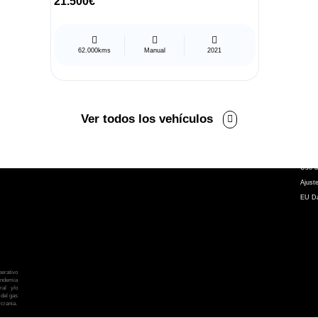
21.500€
62.000kms
Manual
2021
Contacto
Síg
C/ Chiclana s/n Zona Franca
- 11011 Cádiz (Cádiz)
Ver todos los vehículos
956205012
Aviso 
Políti
atencionalcliente@atalayamotor.com
Compr
Uso d
Ajust
EU Da
erativo
andemia
ral y/o
 del gas
Ucrania.