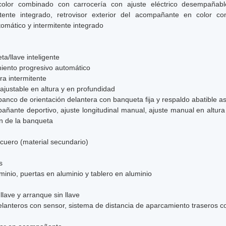
 color combinado con carrocería con ajuste eléctrico desempañab
tente integrado, retrovisor exterior del acompañante en color co
mático y intermitente integrado
ta/llave inteligente
miento progresivo automático
ra intermitente
 ajustable en altura y en profundidad
 banco de orientación delantera con banqueta fija y respaldo abatible a
añante deportivo, ajuste longitudinal manual, ajuste manual en altur
on de la banqueta
e cuero (material secundario)
s
minio, puertas en aluminio y tablero en aluminio
 llave y arranque sin llave
lanteros con sensor, sistema de distancia de aparcamiento traseros 