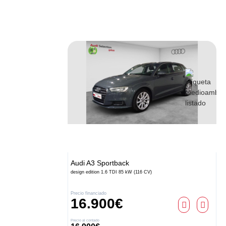
Audi
A3 Sportback
design edition 1.6 TDI 85 kW (116 CV)
Precio financiado
16.900€
Precio al contado