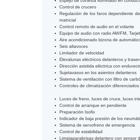
Espejo de cortesía iluminado en condu
Control de crucero
Regulación de los faros dependiente de 
matricial
Control remoto de audio en el volante
Equipo de audio con radio AM/FM, Tarjeta di
Aire acondicionado bizona de automátic
Seis altavoces
Limitador de velocidad
Elevalunas eléctricos delanteros y trase
Dirección asistida eléctrica con endureci
Sujetavasos en los asientos delanteros
Sistema de ventilación con filtro de carb
Controles de climatización diferenciad
Luces de freno, luces de cruce, luces in
Control de arranque en pendiente
Preparación Isofix
Indicador de baja presión de los neumát
Sistema de servofreno de emergencia
Control de estabilidad
Limpiaparabrisas delantero con sensor de