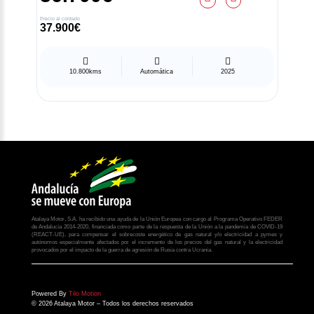
Precio al contado
37.900€
Aviso legal
Política de privacidad
10.800kms
Automática
2025
Compromiso ético
Uso de cookies
Ajustes de cookies
EU Data Act (Reglamento (UE) 2023/2854)
Atalaya Motor, S.A. ha recibido una ayuda de la Unión Europea con cargo al Programa Operativo FEDER
de Andalucía 2014-2020, financiada como parte de la respuesta de la Unión a la pandemia de COVID-19
(REACT-UE), para compensar el sobrecoste energético de gas natural y/o electricidad a pymes y
autónomos especialmente afectados por el incremento de los precios del gas natural y la electricidad
provocados por el impacto de la guerra de agresión de Rusia contra Ucrania.
Powered By
Tilo Motion
© 2026 Atalaya Motor – Todos los derechos reservados