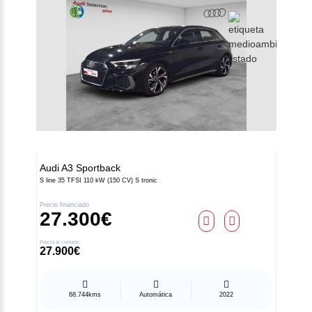
Audi
A3 Sportback
S line 35 TFSI 110 kW (150 CV) S tronic
Precio financiado
27.300€
Precio al contado
27.900€
68.744kms
Automática
2022