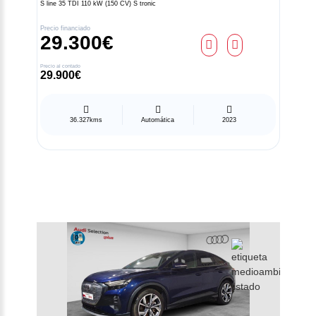
S line 35 TDI 110 kW (150 CV) S tronic
Precio financiado
29.300€
Precio al contado
29.900€
36.327kms
Automática
2023