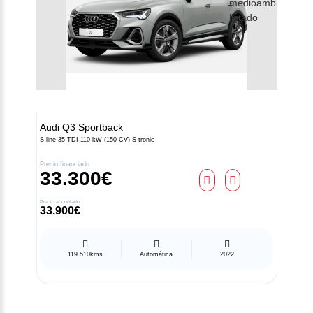
Audi
Q3 Sportback
S line 35 TDI 110 kW (150 CV) S tronic
Precio financiado
33.300€
Precio al contado
33.900€
119.510kms
Automática
2022