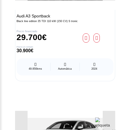
Audi
A3 Sportback
Black line edition 35 TDI 110 kW (150 CV) S tronic
Precio financiado
29.700€
Precio al contado
30.900€
49.850kms
Automática
2024