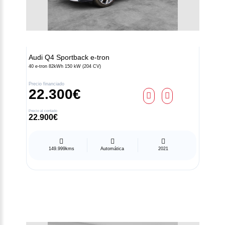
Audi
Q4 Sportback e-tron
40 e-tron 82kWh 150 kW (204 CV)
Precio financiado
22.300€
Precio al contado
22.900€
149.999kms
Automática
2021