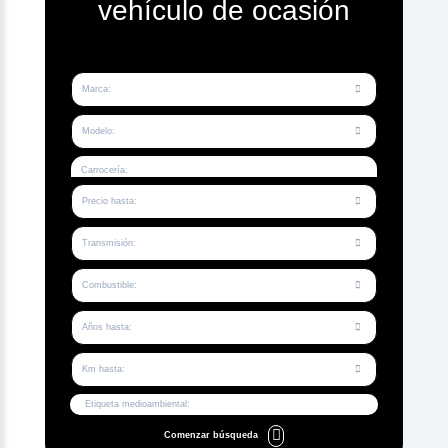
vehículo de ocasión
Marca
Modelo
Carrocería:
Precio hasta
Transmisión
Combustible
Años hasta
Km hasta
Etiqueta medioambiental:
Comenzar búsqueda