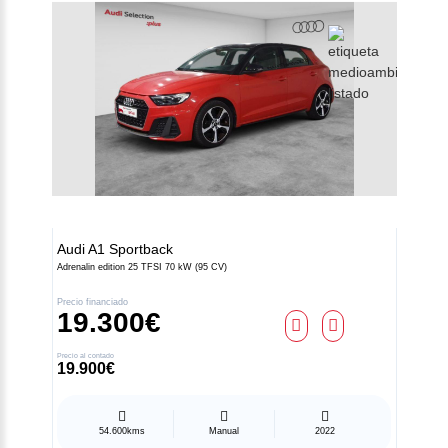
Audi
A1 Sportback
Adrenalin edition 25 TFSI 70 kW (95 CV)
Precio financiado
19.300€
Precio al contado
19.900€
54.600kms
Manual
2022