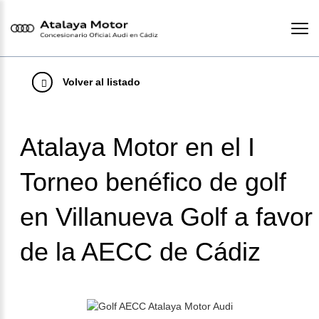
Volver al listado
Atalaya Motor en el I
Torneo benéfico de golf
en Villanueva Golf a favor
Contacto
de la AECC de Cádiz
C/ Chiclana s/n Zona Franca
- 11011 Cádiz (Cádiz)
956205012
atencionalcliente@atalayamotor.com