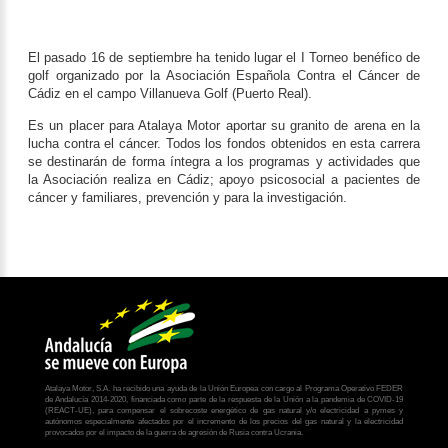
El pasado 16 de septiembre ha tenido lugar el I Torneo benéfico de
Síguenos en:
golf organizado por la Asociación Española Contra el Cáncer de
Cádiz en el campo Villanueva Golf (Puerto Real).
Es un placer para Atalaya Motor aportar su granito de arena en la
lucha contra el cáncer. Todos los fondos obtenidos en esta carrera
Aviso legal
se destinarán de forma íntegra a los programas y actividades que
Política de privacidad
la Asociación realiza en Cádiz; apoyo psicosocial a pacientes de
Compromiso ético
cáncer y familiares, prevención y para la investigación.
Uso de cookies
Ajustes de cookies
EU Data Act (Reglamento (UE) 2023/2854)
Atalaya Motor, S.A. ha recibido una ayuda de la Unión Europea con cargo al Programa Operativo FEDER
de Andalucía 2014-2020, financiada como parte de la respuesta de la Unión a la pandemia de COVID-19
(REACT-UE), para compensar el sobrecoste energético de gas natural y/o electricidad a pymes y
autónomos especialmente afectados por el incremento de los precios del gas natural y la electricidad
provocados por el impacto de la guerra de agresión de Rusia contra Ucrania.