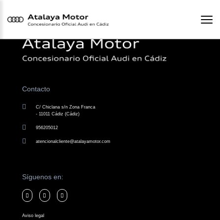
Contacto
C/ Chiclana s/n Zona Franca
- 11011 Cádiz (Cádiz)
956205012
atencionalcliente@atalayamotor.com
Síguenos en:
Aviso legal