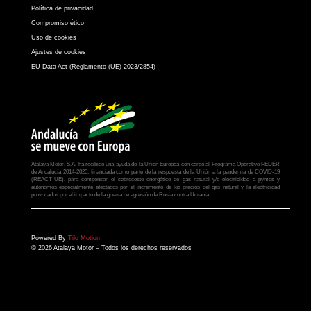
Política de privacidad
Compromiso ético
Uso de cookies
Ajustes de cookies
EU Data Act (Reglamento (UE) 2023/2854)
Atalaya Motor, S.A. ha recibido una ayuda de la Unión Europea con cargo al Programa Operativo FEDER
de Andalucía 2014-2020, financiada como parte de la respuesta de la Unión a la pandemia de COVID-19
(REACT-UE), para compensar el sobrecoste energético de gas natural y/o electricidad a pymes y
autónomos especialmente afectados por el incremento de los precios del gas natural y la electricidad
provocados por el impacto de la guerra de agresión de Rusia contra Ucrania.
Powered By
Tilo Motion
© 2026 Atalaya Motor – Todos los derechos reservados