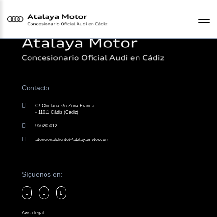
Contacto
C/ Chiclana s/n Zona Franca
- 11011 Cádiz (Cádiz)
956205012
atencionalcliente@atalayamotor.com
Síguenos en:
Aviso legal