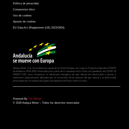
Política de privacidad
Compromiso ético
Uso de cookies
Ajustes de cookies
EU Data Act (Reglamento (UE) 2023/2854)
Atalaya Motor, S.A. ha recibido una ayuda de la Unión Europea con cargo al Programa Operativo FEDER
de Andalucía 2014-2020, financiada como parte de la respuesta de la Unión a la pandemia de COVID-19
(REACT-UE), para compensar el sobrecoste energético de gas natural y/o electricidad a pymes y
autónomos especialmente afectados por el incremento de los precios del gas natural y la electricidad
provocados por el impacto de la guerra de agresión de Rusia contra Ucrania.
Powered By
Tilo Motion
© 2026 Atalaya Motor – Todos los derechos reservados